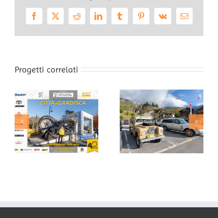
Facebook
X
Reddit
LinkedIn
Tumblr
Pinterest
Vk
Email
Progetti correlati