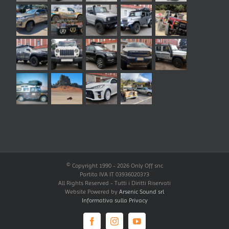
© Copyright 1990 -
2026 Only Off snc
Partita IVA IT 03936020373
All Rights Reserved - Tutti i Diritti Riservati
Website Powered by
Arsenic Sound srl
Informativa sulla Privacy
Facebook
Instagram
YouTube