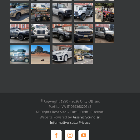
© Copyright 1990 -
2026 Only Off snc
Partita IVA IT 03936020373
All Rights Reserved - Tutti i Diritti Riservati
Website Powered by
Arsenic Sound srl
Informativa sulla Privacy
Facebook
Instagram
YouTube