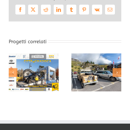
Facebook
X
Reddit
LinkedIn
Tumblr
Pinterest
Vk
Email
Progetti correlati