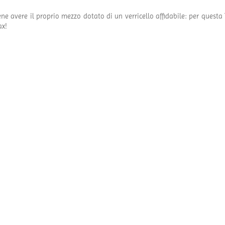
ene avere il proprio mezzo dotato di un verricello affidabile: per questa
ax!
li la tua piattaforma!
Facebook
X
R