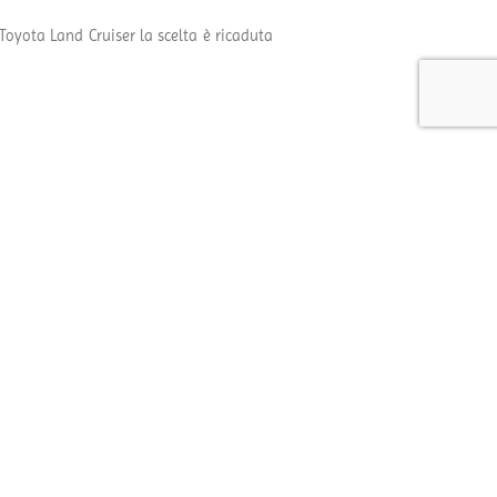
 Toyota Land Cruiser la scelta è ricaduta
eddit
LinkedIn
Tumblr
Pinterest
Vk
Email