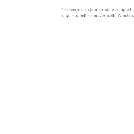
Per divertirsi in fuoristrada è sempre b
su questo bellissimo verricello Winchm
Condividi questa pubblicazione, sceg
Progetti correlati