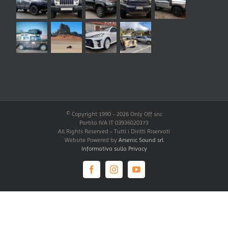
© Copyright 1990 -
2026 Only Off snc
Partita IVA IT 03936020373
All Rights Reserved - Tutti i Diritti Riservati
Website Powered by
Arsenic Sound srl
Informativa sulla Privacy
Facebook
Instagram
YouTube